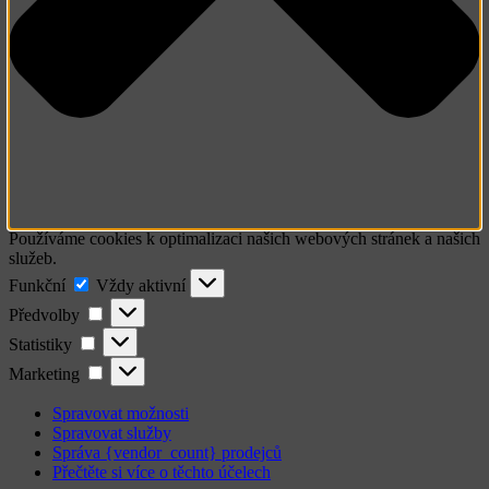
Používáme cookies k optimalizaci našich webových stránek a našich
služeb.
Funkční
Funkční
Vždy aktivní
Předvolby
Předvolby
Statistiky
Statistiky
Marketing
Marketing
Spravovat možnosti
Spravovat služby
Správa {vendor_count} prodejců
Přečtěte si více o těchto účelech