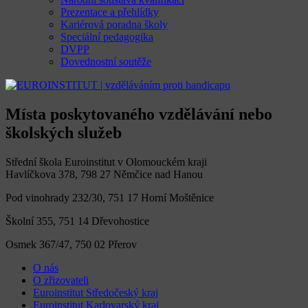
Prezentace a přehlídky
Kariérová poradna školy
Speciální pedagogika
DVPP
Dovednostní soutěže
Místa poskytovaného vzdělávání nebo
školských služeb
Střední škola Euroinstitut v Olomouckém kraji
Havlíčkova 378, 798 27 Němčice nad Hanou
Pod vinohrady 232/30, 751 17 Horní Moštěnice
Školní 355, 751 14 Dřevohostice
Osmek 367/47, 750 02 Přerov
O nás
O zřizovateli
Euroinstitut Středočeský kraj
Euroinstitut Karlovarský kraj