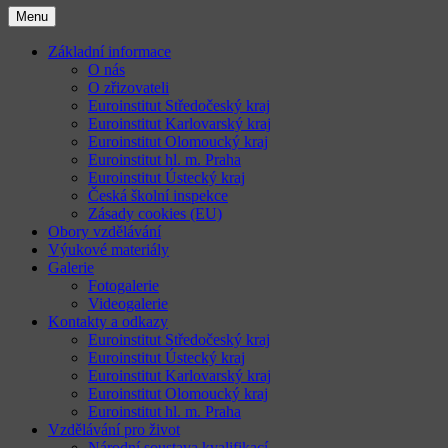
Menu
Základní informace
O nás
O zřizovateli
Euroinstitut Středočeský kraj
Euroinstitut Karlovarský kraj
Euroinstitut Olomoucký kraj
Euroinstitut hl. m. Praha
Euroinstitut Ústecký kraj
Česká školní inspekce
Zásady cookies (EU)
Obory vzdělávání
Výukové materiály
Galerie
Fotogalerie
Videogalerie
Kontakty a odkazy
Euroinstitut Středočeský kraj
Euroinstitut Ústecký kraj
Euroinstitut Karlovarský kraj
Euroinstitut Olomoucký kraj
Euroinstitut hl. m. Praha
Vzdělávání pro život
Národní soustava kvalifikací