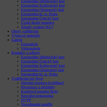
Euroinstitut Středočeský kraj
Euroinstitut Karlovarský kraj
Euroinstitut Olomoucký kraj
Euroinstitut hl. m. Praha
Euroinstitut Ústecký kraj
Česká školní inspekce
Zásady cookies (EU)
Obory vzdělávání
Výukové materiály
Galerie
Fotogalerie
Videogalerie
Kontakty a odkazy
Euroinstitut Středočeský kraj
Euroinstitut Ústecký kraj
Euroinstitut Karlovarský kraj
Euroinstitut Olomoucký kraj
Euroinstitut hl. m. Praha
Vzdělávání pro život
Národní soustava kvalifikací
Prezentace a přehlídky
Kariérová poradna školy
Speciální pedagogika
DVPP
Dovednostní soutěže