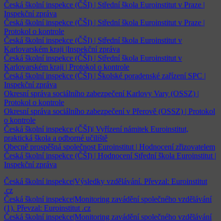
Česká školní inspekce (ČŠI) | Střední škola Euroinstitut v Praze |
Inspekční zpráva
Česká školní inspekce (ČŠI) | Střední škola Euroinstitut v Praze |
Protokol o kontrole
Česká školní inspekce (ČŠI) | Střední škola Euroinstitut v
Karlovarském kraji |Inspekční zpráva
Česká školní inspekce (ČŠI) | Střední škola Euroinstitut v
Karlovarském kraji | Protokol o kontrole
Česká školní inspekce (ČŠI) | Školské poradenské zařízení SPC |
Inspekční zpráva
Okresní správa sociálního zabezpečení Karlovy Vary (OSSZ) |
Protokol o kontrole
Okresní správa sociálního zabezpečení v Přerově (OSSZ) | Protokol
o kontrole
Česká školní inspekce (ČŠI)| Vyřízení námitek Euroinstitut,
praktická škola a odborné učiliště
Obecně prospěšná společnost Euroinstitut | Hodnocení zřizovatelem
Česká školní inspekce (ČŠI) | Hodnocení Střední škola Euroinstitut |
Inspekční zpráva
Česká školní inspekce|Výsledky vzdělávání. Převzal: Euroinstitut
.cz
Česká školní inspekce|Monitoring zavádění společného vzdělávání
(1). Převzal: Euroinstitut .cz
Česká školní inspekce|Monitoring zavádění společného vzdělávání