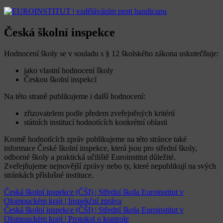
Česká školní inspekce
Hodnocení školy se v souladu s § 12 školského zákona uskutečňuje:
jako vlastní hodnocení školy
Českou školní inspekcí
Na této straně publikujeme i další hodnocení:
zřizovatelem podle předem zveřejněných kritérií
státních institucí hodnotících konkrétní oblasti
Kromě hodnotících zpráv publikujeme na této stránce také
informace České školní inspekce, která jsou pro střední školy,
odborné školy a praktická učiliště Euroinstitut důležité.
Zveřejňujeme nejnovější zprávy nebo ty, které nepublikují na svých
stránkách příslušné instituce.
Česká školní inspekce (ČŠI) | Střední škola Euroinstitut v
Olomouckém kraji | Inspekční zpráva
Česká školní inspekce (ČŠI) | Střední škola Euroinstitut v
Olomouckém kraji | Protokol o kontrole