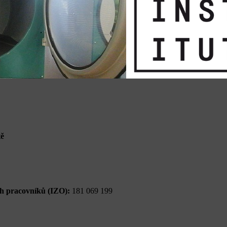
tě
ých pracovníků (IZO):
181 069 199