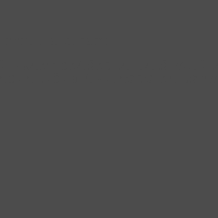
proti handicapu
TĚ | PRAKTICKÁ ŠKOLA | DALŠÍ VZD
ACE A LÉČEBNÁ PEDAGOGIKA| ÚSTAV