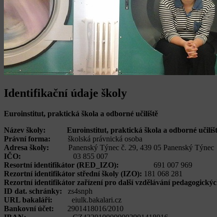
Identifikační údaje školy
Euroinstitut, praktická škola a odborné učiliště
Název školy:
Euroinstitut, praktická škola a odborné učiliš
Právní forma:
školská právnická osoba
Adresa školy:
Panenský Týnec č. 29, 439 05 Panenský Týnec
IČO:
03 855 007
Resortní identifikátor (RED_IZO):
691 007 969
Rezortní identifikátor střední školy (IZO):
181 068 281
Rezortní identifikátor zařízení pro další vzdělávání pedagogick
ID dat. schránky:
zs4snph
URL bakaláři:
eiulk.bakalari.cz
Bankovní účet:
2901418016/2010