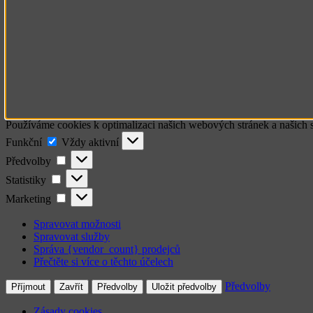
Používáme cookies k optimalizaci našich webových stránek a našich 
Funkční
Funkční
Vždy aktivní
Předvolby
Předvolby
Statistiky
Statistiky
Marketing
Marketing
Spravovat možnosti
Spravovat služby
Správa {vendor_count} prodejců
Přečtěte si více o těchto účelech
Předvolby
Příjmout
Zavřít
Předvolby
Uložit předvolby
Zásady cookies