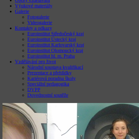
Obory vzdělávání
Výukové materiály
Galerie
Fotogalerie
Videogalerie
Kontakty a odkazy
Euroinstitut Středočeský kraj
Euroinstitut Ústecký kraj
Euroinstitut Karlovarský kraj
Euroinstitut Olomoucký kraj
Euroinstitut hl. m. Praha
Vzdělávání pro život
Národní soustava kvalifikací
Prezentace a přehlídky
Kariérová poradna školy
Speciální pedagogika
DVPP
Dovednostní soutěže