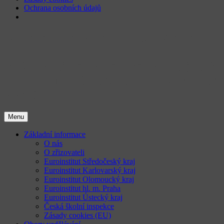
Ochrana osobních údajů
Přejít
EUROINSTITUT | vzděláváním 
k
obsahu
webu
STŘEDNÍ ŠKOLA | ODBORNÉ UČILIŠ
PRACOVNÍKŮ | UCELENÁ REHABILIT
PRÁCE
Menu
Základní informace
O nás
O zřizovateli
Euroinstitut Středočeský kraj
Euroinstitut Karlovarský kraj
Euroinstitut Olomoucký kraj
Euroinstitut hl. m. Praha
Euroinstitut Ústecký kraj
Česká školní inspekce
Zásady cookies (EU)