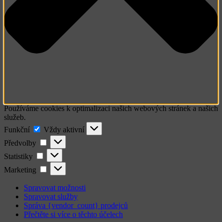
Používáme cookies k optimalizaci našich webových stránek a našich
služeb.
Funkční
Funkční
Vždy aktivní
Předvolby
Předvolby
Statistiky
Statistiky
Marketing
Marketing
Spravovat možnosti
Spravovat služby
Správa {vendor_count} prodejců
Přečtěte si více o těchto účelech