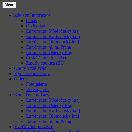
Menu
Základní informace
O nás
O zřizovateli
Euroinstitut Středočeský kraj
Euroinstitut Karlovarský kraj
Euroinstitut Olomoucký kraj
Euroinstitut hl. m. Praha
Euroinstitut Ústecký kraj
Česká školní inspekce
Zásady cookies (EU)
Obory vzdělávání
Výukové materiály
Galerie
Fotogalerie
Videogalerie
Kontakty a odkazy
Euroinstitut Středočeský kraj
Euroinstitut Ústecký kraj
Euroinstitut Karlovarský kraj
Euroinstitut Olomoucký kraj
Euroinstitut hl. m. Praha
Vzdělávání pro život
Národní soustava kvalifikací