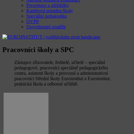
Prezentace a přehlídky
Kariérová poradna školy
Speciální pedagogika
DVPP
Dovednostní soutěže
Pracovníci školy a SPC
Zástupce zřizovatele, ředitelé, učitelé – speciální
pedagogové, pracovníci speciálně pedagogického
centra, asistenti školy a provozní a administrativní
pracovníci Střední školy Euroinstitut a Euroinstitut,
praktická škola a odborné učiliště.