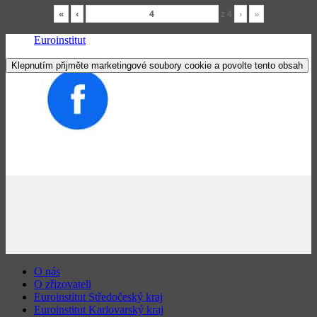
«
‹
z
4
›
»
Euroinstitut
Klepnutím přijměte marketingové soubory cookie a povolte tento obsah
O nás
O zřizovateli
Euroinstitut Středočeský kraj
Euroinstitut Karlovarský kraj