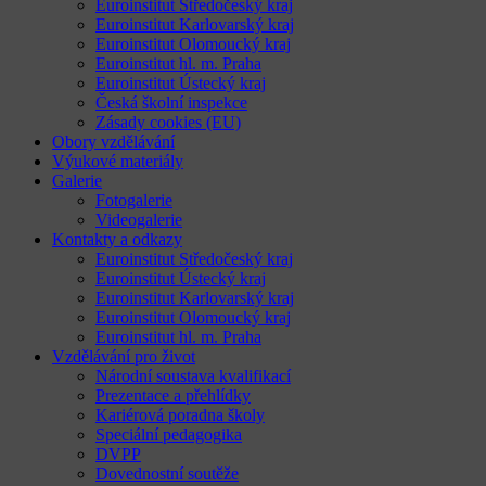
Euroinstitut Středočeský kraj
Euroinstitut Karlovarský kraj
Euroinstitut Olomoucký kraj
Euroinstitut hl. m. Praha
Euroinstitut Ústecký kraj
Česká školní inspekce
Zásady cookies (EU)
Obory vzdělávání
Výukové materiály
Galerie
Fotogalerie
Videogalerie
Kontakty a odkazy
Euroinstitut Středočeský kraj
Euroinstitut Ústecký kraj
Euroinstitut Karlovarský kraj
Euroinstitut Olomoucký kraj
Euroinstitut hl. m. Praha
Vzdělávání pro život
Národní soustava kvalifikací
Prezentace a přehlídky
Kariérová poradna školy
Speciální pedagogika
DVPP
Dovednostní soutěže