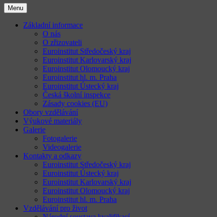
Menu
Základní informace
O nás
O zřizovateli
Euroinstitut Středočeský kraj
Euroinstitut Karlovarský kraj
Euroinstitut Olomoucký kraj
Euroinstitut hl. m. Praha
Euroinstitut Ústecký kraj
Česká školní inspekce
Zásady cookies (EU)
Obory vzdělávání
Výukové materiály
Galerie
Fotogalerie
Videogalerie
Kontakty a odkazy
Euroinstitut Středočeský kraj
Euroinstitut Ústecký kraj
Euroinstitut Karlovarský kraj
Euroinstitut Olomoucký kraj
Euroinstitut hl. m. Praha
Vzdělávání pro život
Národní soustava kvalifikací