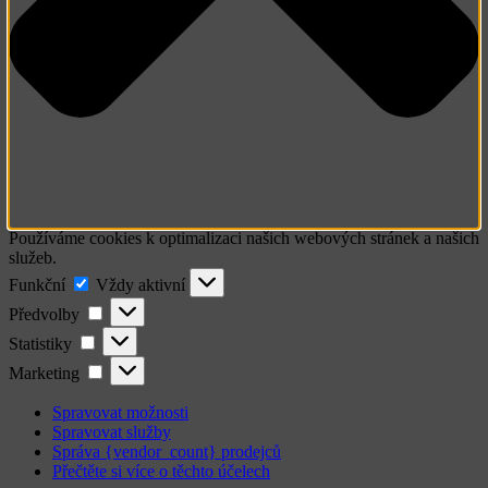
Používáme cookies k optimalizaci našich webových stránek a našich
služeb.
Funkční
Funkční
Vždy aktivní
Předvolby
Předvolby
Statistiky
Statistiky
Marketing
Marketing
Spravovat možnosti
Spravovat služby
Správa {vendor_count} prodejců
Přečtěte si více o těchto účelech