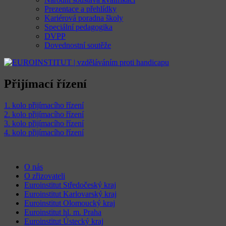
Prezentace a přehlídky
Kariérová poradna školy
Speciální pedagogika
DVPP
Dovednostní soutěže
Přijímací řízení
1. kolo přijímacího řízení
2. kolo přijímacího řízení
3. kolo přijímacího řízení
4. kolo přijímacího řízení
O nás
O zřizovateli
Euroinstitut Středočeský kraj
Euroinstitut Karlovarský kraj
Euroinstitut Olomoucký kraj
Euroinstitut hl. m. Praha
Euroinstitut Ústecký kraj