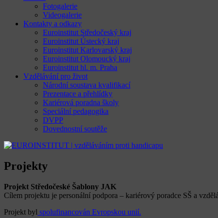
Fotogalerie
Videogalerie
Kontakty a odkazy
Euroinstitut Středočeský kraj
Euroinstitut Ústecký kraj
Euroinstitut Karlovarský kraj
Euroinstitut Olomoucký kraj
Euroinstitut hl. m. Praha
Vzdělávání pro život
Národní soustava kvalifikací
Prezentace a přehlídky
Kariérová poradna školy
Speciální pedagogika
DVPP
Dovednostní soutěže
Projekty
Projekt Středočeské Šablony JAK
Cílem projektu je personální podpora – kariérový poradce SŠ a vzděl
Projekt byl
spolufinancován Evropskou unií.