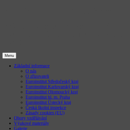
Přejít
EUROINSTITUT | vzděláváním 
k
obsahu
webu
STŘEDNÍ ŠKOLA | ODBORNÉ UČILIŠ
PRACOVNÍKŮ | UCELENÁ REHABILIT
PRÁCE
Menu
Základní informace
O nás
O zřizovateli
Euroinstitut Středočeský kraj
Euroinstitut Karlovarský kraj
Euroinstitut Olomoucký kraj
Euroinstitut hl. m. Praha
Euroinstitut Ústecký kraj
Česká školní inspekce
Zásady cookies (EU)
Obory vzdělávání
Výukové materiály
Galerie