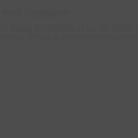
proti handicapu
TĚ | PRAKTICKÁ ŠKOLA | DALŠÍ VZD
ACE A LÉČEBNÁ PEDAGOGIKA| ÚSTAV