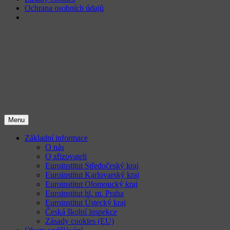
Ochrana osobních údajů
Přejít
EUROINSTITUT | vzděláváním 
k
obsahu
webu
STŘEDNÍ ŠKOLA | ODBORNÉ UČILIŠ
PRACOVNÍKŮ | UCELENÁ REHABILIT
PRÁCE
Menu
Základní informace
O nás
O zřizovateli
Euroinstitut Středočeský kraj
Euroinstitut Karlovarský kraj
Euroinstitut Olomoucký kraj
Euroinstitut hl. m. Praha
Euroinstitut Ústecký kraj
Česká školní inspekce
Zásady cookies (EU)