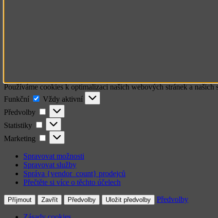
Používáme cookies k optimalizaci našich webových stránek a našich 
Funkční
Funkční
Vždy aktivní
Předvolby
Předvolby
Statistiky
Statistiky
Marketing
Marketing
Spravovat možnosti
Spravovat služby
Správa {vendor_count} prodejců
Přečtěte si více o těchto účelech
Předvolby
Příjmout
Zavřít
Předvolby
Uložit předvolby
Zásady cookies