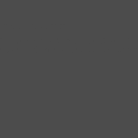
proti handicapu
TĚ | PRAKTICKÁ ŠKOLA | DALŠÍ VZD
ACE A LÉČEBNÁ PEDAGOGIKA| ÚSTAV