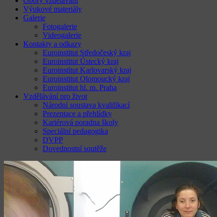
Obory vzdělávání
Výukové materiály
Galerie
Fotogalerie
Videogalerie
Kontakty a odkazy
Euroinstitut Středočeský kraj
Euroinstitut Ústecký kraj
Euroinstitut Karlovarský kraj
Euroinstitut Olomoucký kraj
Euroinstitut hl. m. Praha
Vzdělávání pro život
Národní soustava kvalifikací
Prezentace a přehlídky
Kariérová poradna školy
Speciální pedagogika
DVPP
Dovednostní soutěže