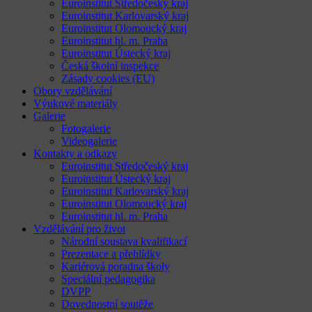
Euroinstitut Středočeský kraj
Euroinstitut Karlovarský kraj
Euroinstitut Olomoucký kraj
Euroinstitut hl. m. Praha
Euroinstitut Ústecký kraj
Česká školní inspekce
Zásady cookies (EU)
Obory vzdělávání
Výukové materiály
Galerie
Fotogalerie
Videogalerie
Kontakty a odkazy
Euroinstitut Středočeský kraj
Euroinstitut Ústecký kraj
Euroinstitut Karlovarský kraj
Euroinstitut Olomoucký kraj
Euroinstitut hl. m. Praha
Vzdělávání pro život
Národní soustava kvalifikací
Prezentace a přehlídky
Kariérová poradna školy
Speciální pedagogika
DVPP
Dovednostní soutěže