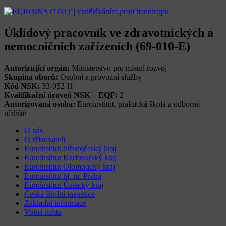
Úklidový pracovník ve zdravotnických a
nemocničních zařízeních (69-010-E)
Autorizující orgán:
Ministerstvo pro místní rozvoj
Skupina oborů:
Osobní a provozní služby
Kód NSK:
33-052-H
Kvalifikační úroveň NSK – EQF:
2
Autorizovaná osoba:
Euroinstitut, praktická škola a odborné
učiliště
O nás
O zřizovateli
Euroinstitut Středočeský kraj
Euroinstitut Karlovarský kraj
Euroinstitut Olomoucký kraj
Euroinstitut hl. m. Praha
Euroinstitut Ústecký kraj
Česká školní inspekce
Základní informace
Volná místa