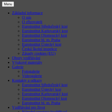
Menu
Základní informace
O nás
O zřizovateli
Euroinstitut Středočeský kraj
Euroinstitut Karlovarský kraj
Euroinstitut Olomoucký kraj
Euroinstitut hl. m. Praha
Euroinstitut Ústecký kraj
Česká školní inspekce
Zásady cookies (EU)
Obory vzdělávání
Výukové materiály
Galerie
Fotogalerie
Videogalerie
Kontakty a odkazy
Euroinstitut Středočeský kraj
Euroinstitut Ústecký kraj
Euroinstitut Karlovarský kraj
Euroinstitut Olomoucký kraj
Euroinstitut hl. m. Praha
Vzdělávání pro život
Národní soustava kvalifikací