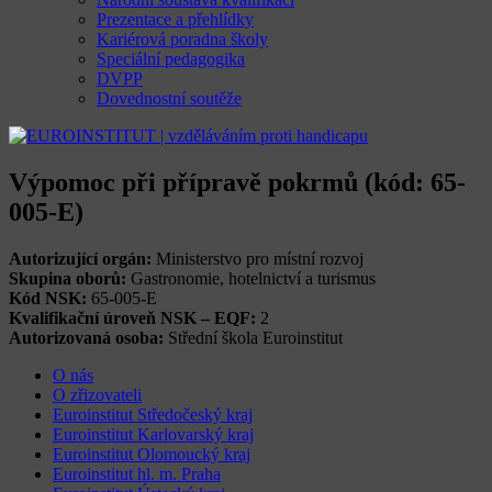
Prezentace a přehlídky
Kariérová poradna školy
Speciální pedagogika
DVPP
Dovednostní soutěže
Výpomoc při přípravě pokrmů (kód: 65-
005-E)
Autorizující orgán:
Ministerstvo pro místní rozvoj
Skupina oborů:
Gastronomie, hotelnictví a turismus
Kód NSK:
65-005-E
Kvalifikační úroveň NSK – EQF:
2
Autorizovaná osoba:
Střední škola Euroinstitut
O nás
O zřizovateli
Euroinstitut Středočeský kraj
Euroinstitut Karlovarský kraj
Euroinstitut Olomoucký kraj
Euroinstitut hl. m. Praha