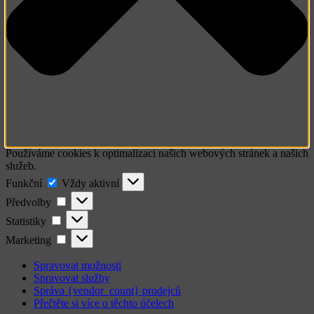
Používáme cookies k optimalizaci našich webových stránek a našich
služeb.
Funkční
Funkční
Vždy aktivní
Předvolby
Předvolby
Statistiky
Statistiky
Marketing
Marketing
Spravovat možnosti
Spravovat služby
Správa {vendor_count} prodejců
Přečtěte si více o těchto účelech