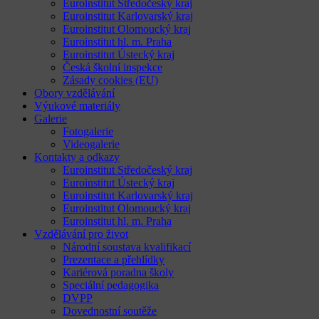
Euroinstitut Středočeský kraj
Euroinstitut Karlovarský kraj
Euroinstitut Olomoucký kraj
Euroinstitut hl. m. Praha
Euroinstitut Ústecký kraj
Česká školní inspekce
Zásady cookies (EU)
Obory vzdělávání
Výukové materiály
Galerie
Fotogalerie
Videogalerie
Kontakty a odkazy
Euroinstitut Středočeský kraj
Euroinstitut Ústecký kraj
Euroinstitut Karlovarský kraj
Euroinstitut Olomoucký kraj
Euroinstitut hl. m. Praha
Vzdělávání pro život
Národní soustava kvalifikací
Prezentace a přehlídky
Kariérová poradna školy
Speciální pedagogika
DVPP
Dovednostní soutěže