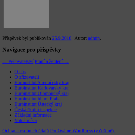
Příspěvek byl publikován
25.9.2018
| Autor:
admin
.
Navigace pro příspěvky
←
Pečovatelství
Praní a žehlení
→
O nás
O zřizovateli
Euroinstitut Středočeský kraj
Euroinstitut Karlovarský kraj
Euroinstitut Olomoucký kraj
Euroinstitut hl. m. Praha
Euroinstitut Ústecký kraj
Česká školní inspekce
Základní informace
Volná místa
Ochrana osobních údajů
Používáme WordPress (v češtině).