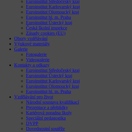
Euroinstitut Středočeský kraj
Euroinstitut Karlovarský kraj
Euroinstitut Olomoucký kraj
Euroinstitut hl. m. Praha
Euroinstitut Ústecký kraj
Česká školní inspekce
Zásady cookies (EU)
Obory vzdělávání
Výukové materiály
Galerie
Fotogalerie
Videogalerie
Kontakty a odkazy
Euroinstitut Středočeský kraj
Euroinstitut Ústecký kraj
Euroinstitut Karlovarský kraj
Euroinstitut Olomoucký kraj
Euroinstitut hl. m. Praha
Vzdělávání pro život
Národní soustava kvalifikací
Prezentace a přehlídky
Kariérová poradna školy
Speciální pedagogika
DVPP
Dovednostní soutěže