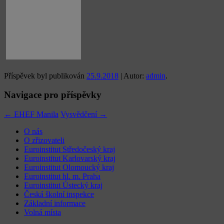
Příspěvek byl publikován
25.9.2018
| Autor:
admin
.
Navigace pro příspěvky
←
EHEF Manila
Vysvědčení
→
O nás
O zřizovateli
Euroinstitut Středočeský kraj
Euroinstitut Karlovarský kraj
Euroinstitut Olomoucký kraj
Euroinstitut hl. m. Praha
Euroinstitut Ústecký kraj
Česká školní inspekce
Základní informace
Volná místa