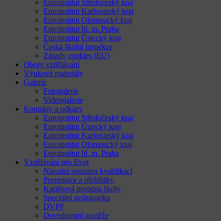
Euroinstitut Středočeský kraj
Euroinstitut Karlovarský kraj
Euroinstitut Olomoucký kraj
Euroinstitut hl. m. Praha
Euroinstitut Ústecký kraj
Česká školní inspekce
Zásady cookies (EU)
Obory vzdělávání
Výukové materiály
Galerie
Fotogalerie
Videogalerie
Kontakty a odkazy
Euroinstitut Středočeský kraj
Euroinstitut Ústecký kraj
Euroinstitut Karlovarský kraj
Euroinstitut Olomoucký kraj
Euroinstitut hl. m. Praha
Vzdělávání pro život
Národní soustava kvalifikací
Prezentace a přehlídky
Kariérová poradna školy
Speciální pedagogika
DVPP
Dovednostní soutěže