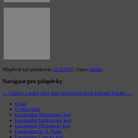
Příspěvek byl publikován
25.9.2018
| Autor:
admin
.
Navigace pro příspěvky
←
Ukázky z práce žáků
Den otevřených dveří Zahrada Kladno
→
O nás
O zřizovateli
Euroinstitut Středočeský kraj
Euroinstitut Karlovarský kraj
Euroinstitut Olomoucký kraj
Euroinstitut hl. m. Praha
Euroinstitut Ústecký kraj