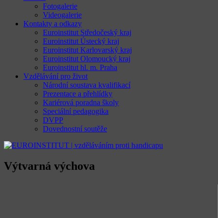
Fotogalerie
Videogalerie
Kontakty a odkazy
Euroinstitut Středočeský kraj
Euroinstitut Ústecký kraj
Euroinstitut Karlovarský kraj
Euroinstitut Olomoucký kraj
Euroinstitut hl. m. Praha
Vzdělávání pro život
Národní soustava kvalifikací
Prezentace a přehlídky
Kariérová poradna školy
Speciální pedagogika
DVPP
Dovednostní soutěže
Výtvarná výchova