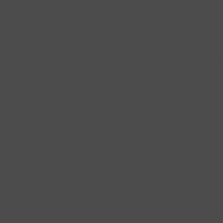
proti handicapu
TĚ | PRAKTICKÁ ŠKOLA | DALŠÍ VZD
ACE A LÉČEBNÁ PEDAGOGIKA| ÚSTAV