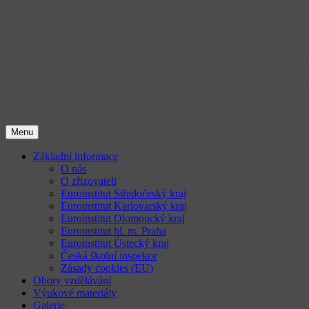
Přejít
EUROINSTITUT | vzděláváním 
k
obsahu
webu
STŘEDNÍ ŠKOLA | ODBORNÉ UČILIŠ
PRACOVNÍKŮ | UCELENÁ REHABILIT
PRÁCE
Menu
Základní informace
O nás
O zřizovateli
Euroinstitut Středočeský kraj
Euroinstitut Karlovarský kraj
Euroinstitut Olomoucký kraj
Euroinstitut hl. m. Praha
Euroinstitut Ústecký kraj
Česká školní inspekce
Zásady cookies (EU)
Obory vzdělávání
Výukové materiály
Galerie