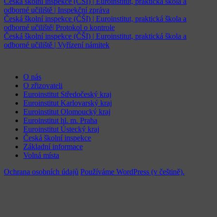
Česká školní inspekce (ČŠI) | Euroinstitut, praktická škola a
odborné učiliště | Inspekční zpráva
Česká školní inspekce (ČŠI) | Euroinstitut, praktická škola a
odborné učiliště| Protokol o kontrole
Česká školní inspekce (ČŠI) | Euroinstitut, praktická škola a
odborné učiliště | Vyřízení námitek
O nás
O zřizovateli
Euroinstitut Středočeský kraj
Euroinstitut Karlovarský kraj
Euroinstitut Olomoucký kraj
Euroinstitut hl. m. Praha
Euroinstitut Ústecký kraj
Česká školní inspekce
Základní informace
Volná místa
Ochrana osobních údajů
Používáme WordPress (v češtině).