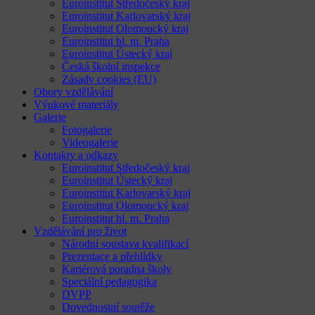
Euroinstitut Středočeský kraj
Euroinstitut Karlovarský kraj
Euroinstitut Olomoucký kraj
Euroinstitut hl. m. Praha
Euroinstitut Ústecký kraj
Česká školní inspekce
Zásady cookies (EU)
Obory vzdělávání
Výukové materiály
Galerie
Fotogalerie
Videogalerie
Kontakty a odkazy
Euroinstitut Středočeský kraj
Euroinstitut Ústecký kraj
Euroinstitut Karlovarský kraj
Euroinstitut Olomoucký kraj
Euroinstitut hl. m. Praha
Vzdělávání pro život
Národní soustava kvalifikací
Prezentace a přehlídky
Kariérová poradna školy
Speciální pedagogika
DVPP
Dovednostní soutěže