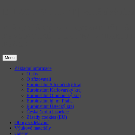
Přejít
EUROINSTITUT | vzděláváním 
k
obsahu
webu
STŘEDNÍ ŠKOLA | ODBORNÉ UČILIŠ
PRACOVNÍKŮ | UCELENÁ REHABILIT
PRÁCE
Menu
Základní informace
O nás
O zřizovateli
Euroinstitut Středočeský kraj
Euroinstitut Karlovarský kraj
Euroinstitut Olomoucký kraj
Euroinstitut hl. m. Praha
Euroinstitut Ústecký kraj
Česká školní inspekce
Zásady cookies (EU)
Obory vzdělávání
Výukové materiály
Galerie