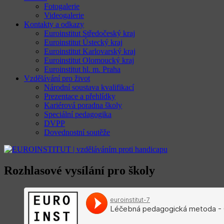
Fotogalerie
Videogalerie
Kontakty a odkazy
Euroinstitut Středočeský kraj
Euroinstitut Ústecký kraj
Euroinstitut Karlovarský kraj
Euroinstitut Olomoucký kraj
Euroinstitut hl. m. Praha
Vzdělávání pro život
Národní soustava kvalifikací
Prezentace a přehlídky
Kariérová poradna školy
Speciální pedagogika
DVPP
Dovednostní soutěže
Rozhlasové vysílání pro školy