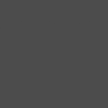
proti handicapu
TĚ | PRAKTICKÁ ŠKOLA | DALŠÍ VZD
ACE A LÉČEBNÁ PEDAGOGIKA| ÚSTAV